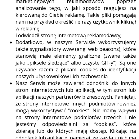
marketingowych reklamodawców poprzez
analizowanie tego, w jaki sposób reagujesz na
kierowaną do Ciebie reklamę. Takie pliki pomagają
nam na przykład określić ile razy użytkownik kliknął
w reklamę
i odwiedził stronę internetową reklamodawcy;
Dodatkowo, w naszym Serwisie wykorzystujemy
także sygnalizatory www (ang. web beacons), które
stanowią małe elementy graficzne (zwane także
jako „piksele śledzące” albo „czyste GIF-y”). Są one
używane razem z plikami cookies do identyfikacji
naszych użytkowników i ich zachowania;
Nasz Serwis może zawierać odnośniki do innych
stron internetowych lub aplikacji, w tym stron lub
aplikacji naszych partnerów biznesowych. Pamiętaj,
że strony internetowe innych podmiotów również
mogą wykorzystywać “cookies”. Nie mamy wpływu
na strony internetowe podmiotów trzecich i nie
jesteśmy odpowiedzialni za “cookies”, które
zbierają lub do których mają dostęp. Klikając na
odnośnik lub aplikację, pamiętaj, że każda z nich ma