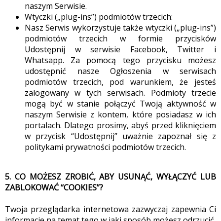
naszym Serwisie.
Wtyczki („plug-ins”) podmiotów trzecich:
Nasz Serwis wykorzystuje także wtyczki („plug-ins”)
podmiotów trzecich w formie przycisków
Udostępnij w serwisie Facebook, Twitter i
Whatsapp. Za pomocą tego przycisku możesz
udostępnić nasze Ogłoszenia w serwisach
podmiotów trzecich, pod warunkiem, że jesteś
zalogowany w tych serwisach. Podmioty trzecie
mogą być w stanie połączyć Twoją aktywność w
naszym Serwisie z kontem, które posiadasz w ich
portalach. Dlatego prosimy, abyś przed kliknięciem
w przycisk “Udostępnij” uważnie zapoznał się z
politykami prywatności podmiotów trzecich.
5. CO MOŻESZ ZROBIĆ, ABY USUNĄĆ, WYŁĄCZYĆ LUB
ZABLOKOWAĆ “COOKIES”?
Twoja przeglądarka internetowa zazwyczaj zapewnia Ci
informacje na temat tego w jaki sposób możesz odrzucić,