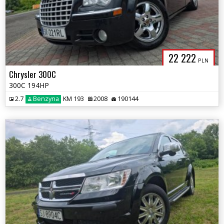
22 222
PLN
Chrysler 300C
300C 194HP
2.7
Benzyna
KM 193
2008
190144