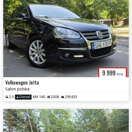
9 999
PLN
Volkswagen Jetta
Salon polska
2.0
Diesel
KM 140
2008
295435