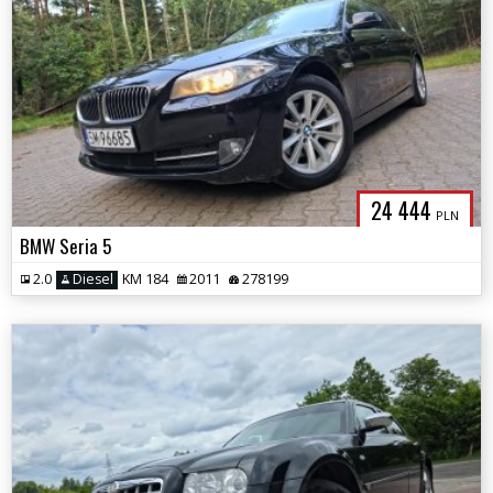
24 444
PLN
BMW Seria 5
2.0
Diesel
KM 184
2011
278199