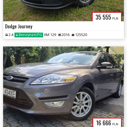
35 555
PLN
Dodge Journey
2.4
Benzyna+LPG
KM 129
2016
125520
16 666
PLN