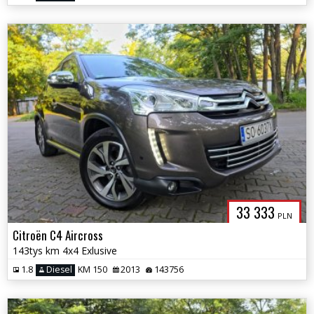
33 333
PLN
Citroën C4 Aircross
143tys km 4x4 Exlusive
1.8
Diesel
KM 150
2013
143756