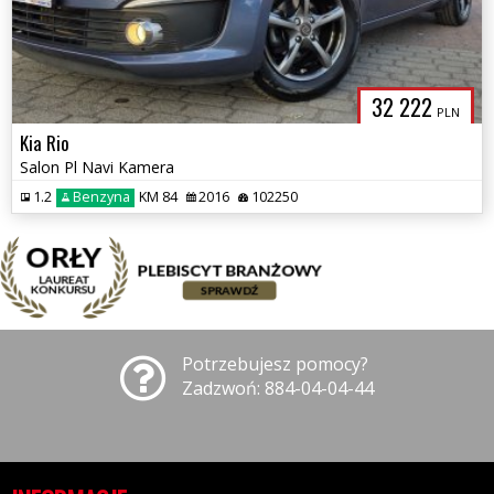
32 222
PLN
Kia Rio
Salon Pl Navi Kamera
1.2
Benzyna
KM 84
2016
102250
Potrzebujesz pomocy?
Zadzwoń: 884-04-04-44