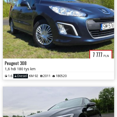
7 777
PLN
Peugeot 308
1,6 hdi 180 tys km
1.6
Diesel
KM 92
2011
180520