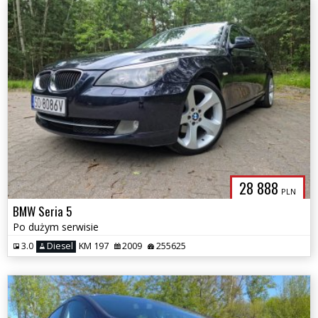
28 888
PLN
BMW Seria 5
Po dużym serwisie
3.0
Diesel
KM 197
2009
255625