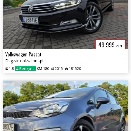
49 999
PLN
Volkswagen Passat
Dsg-virtual-salon -pl
1.8
Benzyna
KM 180
2015
181520