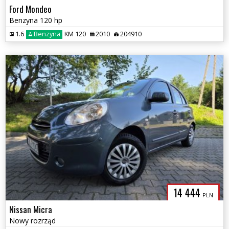
Ford Mondeo
Benzyna 120 hp
1.6
Benzyna
KM 120
2010
204910
14 444
PLN
Nissan Micra
Nowy rozrząd