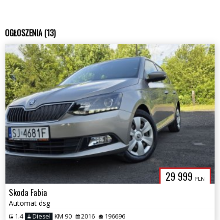
OGŁOSZENIA (13)
29 999
PLN
Skoda Fabia
Automat dsg
1.4
Diesel
KM 90
2016
196696