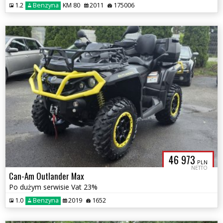
1.2
Benzyna
KM 80
2011
175006
46 973
PLN
NETTO
Can-Am Outlander Max
Po dużym serwisie Vat 23%
1.0
Benzyna
2019
1652